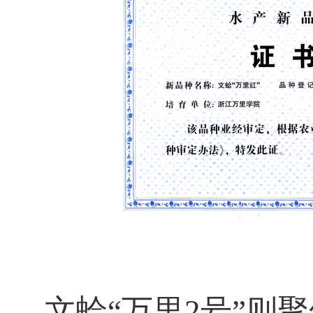
文蛤“万里2号”则聚