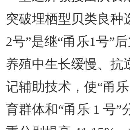
突破埋栖型贝类良种
2号”是继“甬乐1号
养殖中生长缓慢、抗
记辅助技术，使“甬乐
育群体和“甬乐 1 号”分