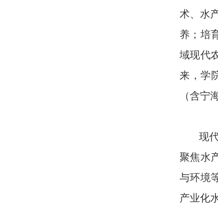
术、水
养；培
域现代
来，学
（含宁海
现
聚焦水
与环境
产业化