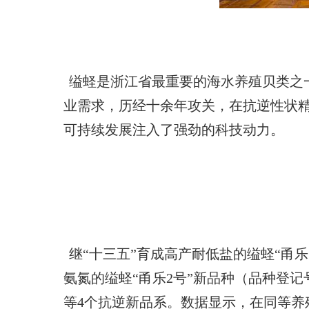
缢蛏是浙江省最重要的海水养殖贝类之
业需求，历经十余年攻关，在抗逆性状
可持续发展注入了强劲的科技动力。
继“十三五”育成高产耐低盐的缢蛏“甬乐1
氨氮的缢蛏“甬乐2号”新品种（品种登记号：G
等4个抗逆新品系。数据显示，在同等养殖